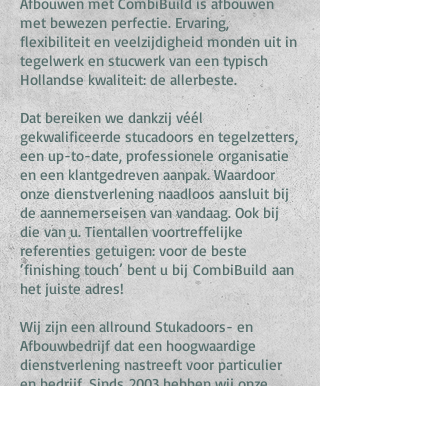
Afbouwen met CombiBuild is afbouwen
met bewezen perfectie. Ervaring,
flexibiliteit en veelzijdigheid monden uit in
tegelwerk en stucwerk van een typisch
Hollandse kwaliteit: de allerbeste.
Dat bereiken we dankzij véél
gekwalificeerde stucadoors en tegelzetters,
een up-to-date, professionele organisatie
en een klantgedreven aanpak. Waardoor
onze dienstverlening naadloos aansluit bij
de aannemerseisen van vandaag. Ook bij
die van u. Tientallen voortreffelijke
referenties getuigen: voor de beste
‘finishing touch’ bent u bij
CombiBuild
aan
het juiste adres!
Wij zijn een allround Stukadoors- en
Afbouwbedrijf dat een hoogwaardige
dienstverlening nastreeft voor particulier
en bedrijf. Sinds 2003 hebben wij onze
dienstverlening opgebouwd op basis van
kwaliteit, klantvriendelijkheid en
vakmanschap.